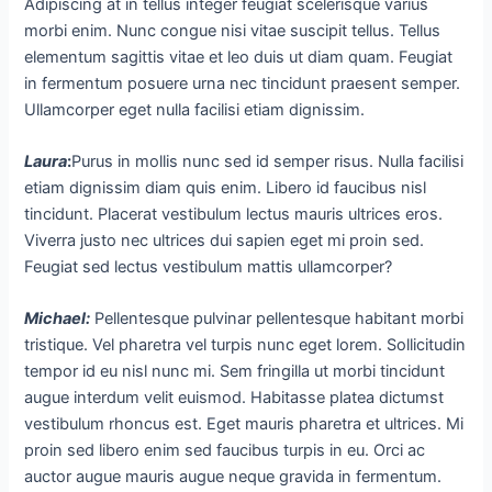
Adipiscing at in tellus integer feugiat scelerisque varius
morbi enim. Nunc congue nisi vitae suscipit tellus. Tellus
elementum sagittis vitae et leo duis ut diam quam. Feugiat
in fermentum posuere urna nec tincidunt praesent semper.
Ullamcorper eget nulla facilisi etiam dignissim.
Laura
:
Purus in mollis nunc sed id semper risus. Nulla facilisi
etiam dignissim diam quis enim. Libero id faucibus nisl
tincidunt. Placerat vestibulum lectus mauris ultrices eros.
Viverra justo nec ultrices dui sapien eget mi proin sed.
Feugiat sed lectus vestibulum mattis ullamcorper?
Michael
:
Pellentesque pulvinar pellentesque habitant morbi
tristique. Vel pharetra vel turpis nunc eget lorem. Sollicitudin
tempor id eu nisl nunc mi. Sem fringilla ut morbi tincidunt
augue interdum velit euismod. Habitasse platea dictumst
vestibulum rhoncus est. Eget mauris pharetra et ultrices. Mi
proin sed libero enim sed faucibus turpis in eu. Orci ac
auctor augue mauris augue neque gravida in fermentum.