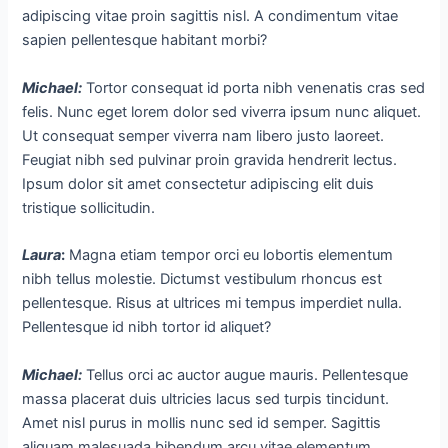
adipiscing vitae proin sagittis nisl. A condimentum vitae
sapien pellentesque habitant morbi?
Michael
:
Tortor consequat id porta nibh venenatis cras sed
felis. Nunc eget lorem dolor sed viverra ipsum nunc aliquet.
Ut consequat semper viverra nam libero justo laoreet.
Feugiat nibh sed pulvinar proin gravida hendrerit lectus.
Ipsum dolor sit amet consectetur adipiscing elit duis
tristique sollicitudin.
Laura
:
Magna etiam tempor orci eu lobortis elementum
nibh tellus molestie. Dictumst vestibulum rhoncus est
pellentesque. Risus at ultrices mi tempus imperdiet nulla.
Pellentesque id nibh tortor id aliquet?
Michael
:
Tellus orci ac auctor augue mauris. Pellentesque
massa placerat duis ultricies lacus sed turpis tincidunt.
Amet nisl purus in mollis nunc sed id semper. Sagittis
aliquam malesuada bibendum arcu vitae elementum