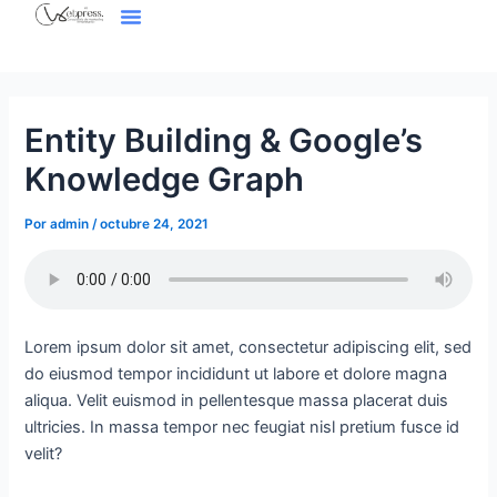
Menú
Ir
Navegación
al
de
contenido
entradas
Entity Building & Google’s
Knowledge Graph
Por
admin
/
octubre 24, 2021
Lorem ipsum dolor sit amet, consectetur adipiscing elit, sed
do eiusmod tempor incididunt ut labore et dolore magna
aliqua. Velit euismod in pellentesque massa placerat duis
ultricies. In massa tempor nec feugiat nisl pretium fusce id
velit?