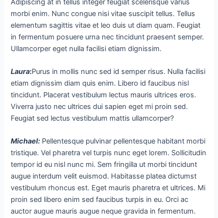
Adipiscing at in tellus integer feugiat scelerisque varius
morbi enim. Nunc congue nisi vitae suscipit tellus. Tellus
elementum sagittis vitae et leo duis ut diam quam. Feugiat
in fermentum posuere urna nec tincidunt praesent semper.
Ullamcorper eget nulla facilisi etiam dignissim.
Laura
:
Purus in mollis nunc sed id semper risus. Nulla facilisi
etiam dignissim diam quis enim. Libero id faucibus nisl
tincidunt. Placerat vestibulum lectus mauris ultrices eros.
Viverra justo nec ultrices dui sapien eget mi proin sed.
Feugiat sed lectus vestibulum mattis ullamcorper?
Michael
:
Pellentesque pulvinar pellentesque habitant morbi
tristique. Vel pharetra vel turpis nunc eget lorem. Sollicitudin
tempor id eu nisl nunc mi. Sem fringilla ut morbi tincidunt
augue interdum velit euismod. Habitasse platea dictumst
vestibulum rhoncus est. Eget mauris pharetra et ultrices. Mi
proin sed libero enim sed faucibus turpis in eu. Orci ac
auctor augue mauris augue neque gravida in fermentum.