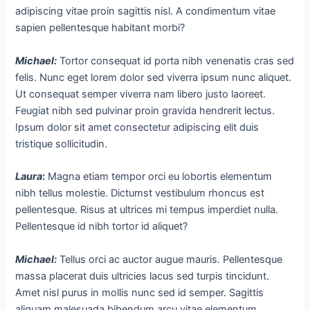
adipiscing vitae proin sagittis nisl. A condimentum vitae
sapien pellentesque habitant morbi?
Michael
:
Tortor consequat id porta nibh venenatis cras sed
felis. Nunc eget lorem dolor sed viverra ipsum nunc aliquet.
Ut consequat semper viverra nam libero justo laoreet.
Feugiat nibh sed pulvinar proin gravida hendrerit lectus.
Ipsum dolor sit amet consectetur adipiscing elit duis
tristique sollicitudin.
Laura
:
Magna etiam tempor orci eu lobortis elementum
nibh tellus molestie. Dictumst vestibulum rhoncus est
pellentesque. Risus at ultrices mi tempus imperdiet nulla.
Pellentesque id nibh tortor id aliquet?
Michael
:
Tellus orci ac auctor augue mauris. Pellentesque
massa placerat duis ultricies lacus sed turpis tincidunt.
Amet nisl purus in mollis nunc sed id semper. Sagittis
aliquam malesuada bibendum arcu vitae elementum